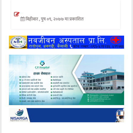
अन्तर्वार्ता
बिहीबार , पुष ०९, २०७७ मा प्रकाशित
अर्थ
खेलकुद
मनोरञ्जन
अन्य