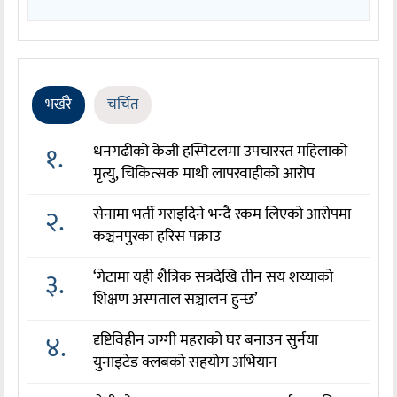
भर्खरै
चर्चित
१.
धनगढीको केजी हस्पिटलमा उपचाररत महिलाको
मृत्यु, चिकित्सक माथी लापरवाहीको आरोप
२.
सेनामा भर्ती गराइदिने भन्दै रकम लिएको आरोपमा
कञ्चनपुरका हरिस पक्राउ
३.
‘गेटामा यही शैत्रिक सत्रदेखि तीन सय शय्याको
शिक्षण अस्पताल सञ्चालन हुन्छ’
४.
दृष्टिविहीन जग्गी महराको घर बनाउन सुर्नया
युनाइटेड क्लबको सहयोग अभियान