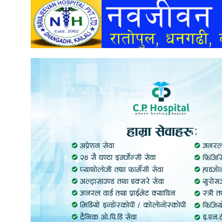
अन्तर्वार्ता
अर्थ
खेलकुद
मनोरञ्जन
अन्य