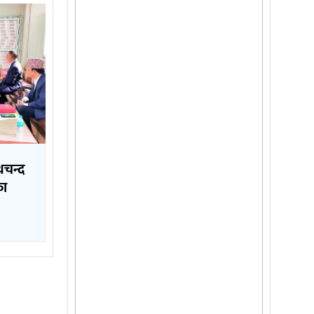
थचन्द
का