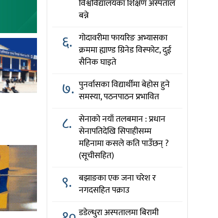
विश्वविद्यालयका शिक्षण अस्पताल
बन्ने
६.
गोदावरीमा फायरिङ अभ्यासका
क्रममा ह्याण्ड ग्रिनेड विस्फोट, दुई
सैनिक घाइते
७.
पुनर्वासका विद्यार्थीमा बेहोस हुने
समस्या, पठनपाठन प्रभावित
८.
सेनाको नयाँ तलबमान : प्रधान
सेनापतिदेखि सिपाहीसम्म
महिनामा कसले कति पाउँछन् ?
(सूचीसहित)
९.
बझाङका एक जना चरेश र
नगदसहित पक्राउ
१०.
डडेल्धुरा अस्पतालमा बिरामी