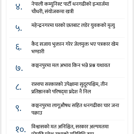
४.
नेपाली कम्युनिस्ट पार्टी धनगढीको इन्चार्जमा
चौधरी, संयोजकमा खत्री
५.
महेन्द्रनगरमा घरको छतबाट लडेर युवकको मृत्यु
६.
कैद सजाय भुक्तान गरेर जेलमुक्त भए पत्रकार खेम
भण्डारी
७.
कञ्चनपुरमा मल अभाव किन भन्ने प्रश्न यथावत
८.
रास्वपा सरकारको उपेक्षामा सुदूरपश्चिम, तीन
प्रतिष्ठानको परिषद्‌मा प्रदेश नै निल
९.
कञ्चनपुरमा लागूऔषध सहित धनगढीका चार जना
पक्राउ
१०.
विश्वासको मत अनिश्चित, सरकार अल्पमतमा