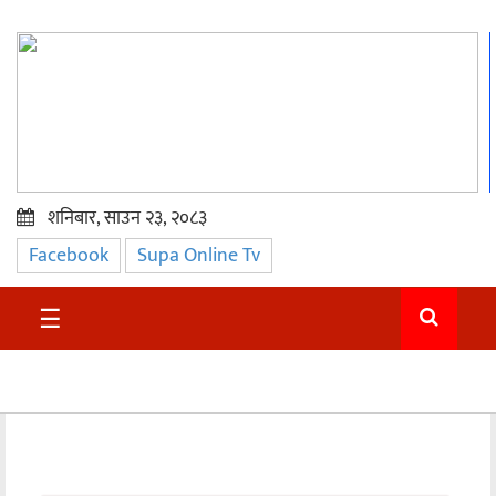
शनिबार, साउन २३, २०८३
Facebook
Supa Online Tv
प्रमुख
समाचार
☰
सुदुर
राजनीति
समाचार
अन्तराष्ट्रिय