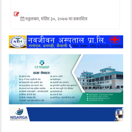
अन्तर्वार्ता
मङ्गलबार, मंसिर ३०, २०७७ मा प्रकाशित
अर्थ
खेलकुद
मनोरञ्जन
अन्य