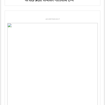
परेपछि प्रदेश सभाको गतिविधि ठप्प
ADVERTISEMENT