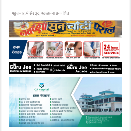
मङ्गलबार, मंसिर ३०, २०७७ मा प्रकाशित