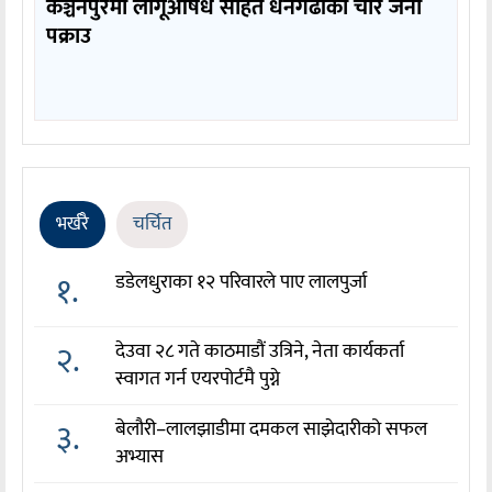
कञ्चनपुरमा लागूऔषध सहित धनगढीका चार जना
पक्राउ
भर्खरै
चर्चित
१.
डडेलधुराका १२ परिवारले पाए लालपुर्जा
२.
देउवा २८ गते काठमाडौं उत्रिने, नेता कार्यकर्ता
स्वागत गर्न एयरपोर्टमै पुग्ने
३.
बेलौरी–लालझाडीमा दमकल साझेदारीको सफल
अभ्यास