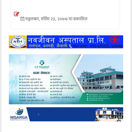
अन्तर्वार्ता
मङ्गलबार, मंसिर २३, २०७७ मा प्रकाशित
अर्थ
खेलकुद
मनोरञ्जन
अन्य