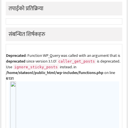
तपाईको प्रतिक्रिया
संबन्धित शिर्षकहरु
Deprecated
: Function WP_Query was called with an argument that is
deprecated
since version 3.1.0!
is deprecated.
caller_get_posts
Use
instead. in
ignore_sticky_posts
/home/stateonl/public_html/wp-includes/functions.php
on line
6131