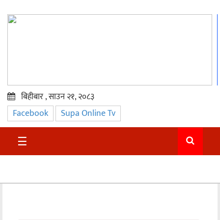
बिहीबार , साउन २१, २०८३
Facebook
Supa Online Tv
प्रमुख
समाचार
☰
सुदुर
राजनीति
समाचार
अन्तराष्ट्रिय