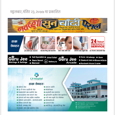
मङ्गलबार, मंसिर २३, २०७७ मा प्रकाशित