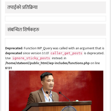
तपाईको प्रतिक्रिया
संबन्धित शिर्षकहरु
Deprecated
: Function WP_Query was called with an argument that is
deprecated
since version 3.1.0!
is deprecated.
caller_get_posts
Use
instead. in
ignore_sticky_posts
/home/stateonl/public_html/wp-includes/functions.php
on line
6131