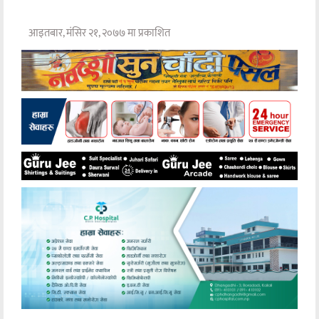
आइतबार, मंसिर २१, २०७७ मा प्रकाशित