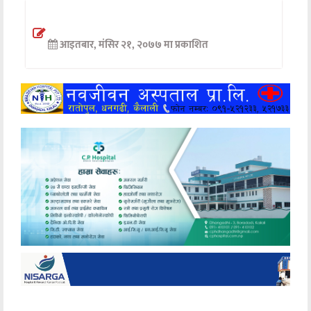
अन्तर्वार्ता
आइतबार, मंसिर २१, २०७७ मा प्रकाशित
अर्थ
खेलकुद
मनोरञ्जन
अन्य