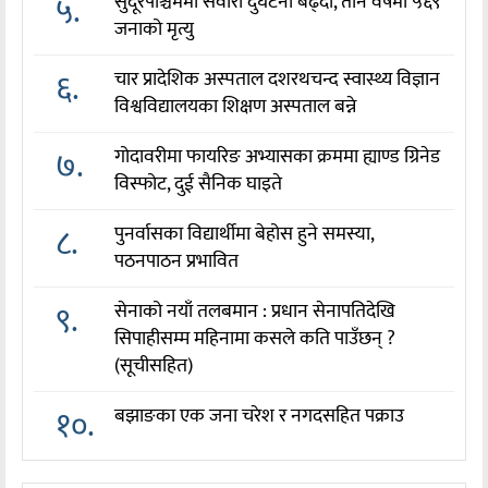
५.
सुदूरपश्चिममा सवारी दुर्घटना बढ्दो, तीन वर्षमा ५६९
जनाको मृत्यु
६.
चार प्रादेशिक अस्पताल दशरथचन्द स्वास्थ्य विज्ञान
विश्वविद्यालयका शिक्षण अस्पताल बन्ने
७.
गोदावरीमा फायरिङ अभ्यासका क्रममा ह्याण्ड ग्रिनेड
विस्फोट, दुई सैनिक घाइते
८.
पुनर्वासका विद्यार्थीमा बेहोस हुने समस्या,
पठनपाठन प्रभावित
९.
सेनाको नयाँ तलबमान : प्रधान सेनापतिदेखि
सिपाहीसम्म महिनामा कसले कति पाउँछन् ?
(सूचीसहित)
१०.
बझाङका एक जना चरेश र नगदसहित पक्राउ