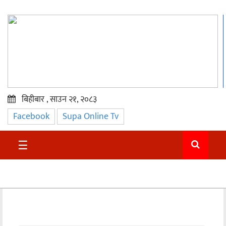
बिहीबार , साउन २१, २०८३
Facebook
Supa Online Tv
प्रमुख
समाचार
☰
सुदुर
राजनीति
समाचार
अन्तराष्ट्रिय