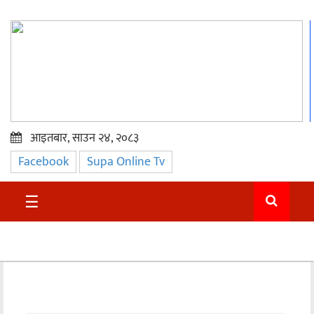
आइतबार, साउन २४, २०८३
Facebook
Supa Online Tv
प्रमुख
समाचार
☰
सुदुर
राजनीति
समाचार
अन्तराष्ट्रिय