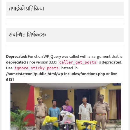
तपाईको प्रतिक्रिया
संबन्धित शिर्षकहरु
Deprecated
: Function WP_Query was called with an argument that is
deprecated
since version 3.1.0!
is deprecated.
caller_get_posts
Use
instead. in
ignore_sticky_posts
/home/stateonl/public_html/wp-includes/functions.php
on line
6131