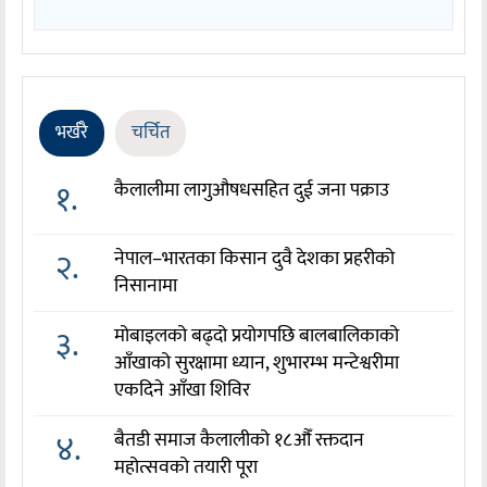
भर्खरै
चर्चित
१.
कैलालीमा लागुऔषधसहित दुई जना पक्राउ
२.
नेपाल–भारतका किसान दुवै देशका प्रहरीको
निसानामा
३.
मोबाइलको बढ्दो प्रयोगपछि बालबालिकाको
आँखाको सुरक्षामा ध्यान, शुभारम्भ मन्टेश्वरीमा
एकदिने आँखा शिविर
४.
बैतडी समाज कैलालीको १८औँ रक्तदान
महोत्सवको तयारी पूरा