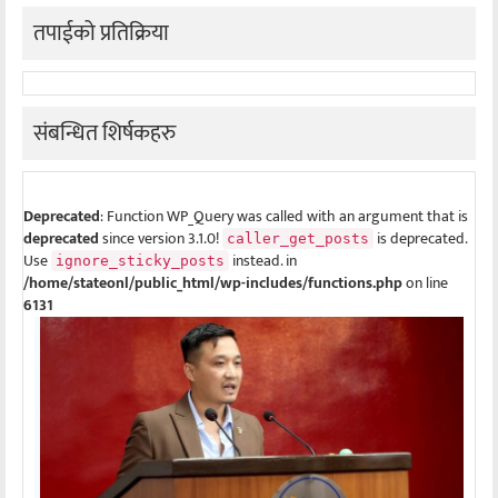
तपाईको प्रतिक्रिया
संबन्धित शिर्षकहरु
Deprecated
: Function WP_Query was called with an argument that is
deprecated
since version 3.1.0!
is deprecated.
caller_get_posts
Use
instead. in
ignore_sticky_posts
/home/stateonl/public_html/wp-includes/functions.php
on line
6131