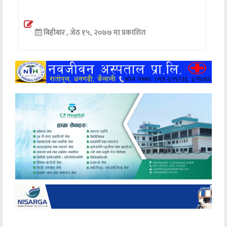
अन्तर्वार्ता
बिहीबार , जेठ १५, २०७७ मा प्रकाशित
अर्थ
खेलकुद
मनोरञ्जन
अन्य