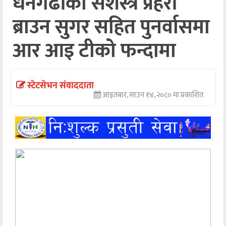
धनगढीका सशस्त्र प्रहरी
ब्राउन सुगर सहित पुनर्वासमा
अन्तर्वार्ता
अर्थ
आर आइ टीको फन्दामा
खेलकुद
मनोरञ्जन
स्टेटसेभन संवाददाता
आइतबार, साउन १४, २०८० मा प्रकाशित
अन्य