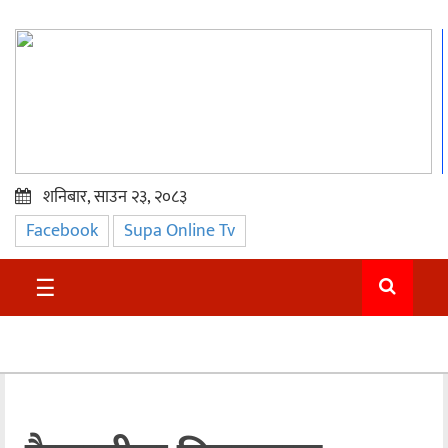
शनिबार, साउन २३, २०८३
Facebook
Supa Online Tv
प्रमुख
समाचार
☰
सुदुर
राजनीति
समाचार
अन्तराष्ट्रिय