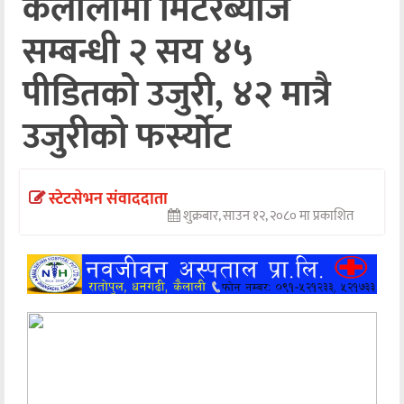
कैलालीमा मिटरब्याज
अन्तर्वार्ता
सम्बन्धी २ सय ४५
अर्थ
पीडितको उजुरी, ४२ मात्रै
खेलकुद
उजुरीको फर्स्योट
मनोरञ्जन
अन्य
स्टेटसेभन संवाददाता
शुक्रबार, साउन १२, २०८० मा प्रकाशित