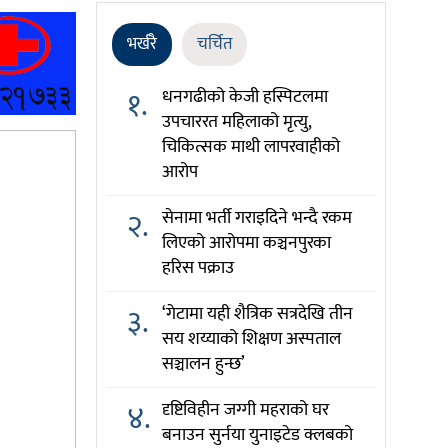
भर्खरै
चर्चित
१.
धनगढीको केजी हस्पिटलमा
उपचाररत महिलाको मृत्यु,
चिकित्सक माथी लापरवाहीको
आरोप
२.
सेनामा भर्ती गराइदिने भन्दै रकम
लिएको आरोपमा कञ्चनपुरका
हरिस पक्राउ
३.
‘गेटामा यही शैत्रिक सत्रदेखि तीन
सय शय्याको शिक्षण अस्पताल
सञ्चालन हुन्छ’
४.
दृष्टिविहीन जग्गी महराको घर
बनाउन सुर्नया युनाइटेड क्लबको