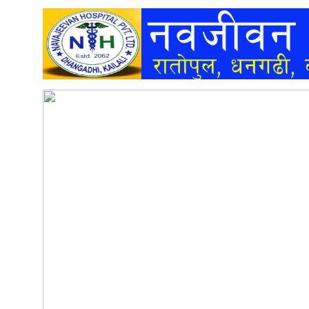
अन्तर्वार्ता
अर्थ
खेलकुद
मनोरञ्जन
अन्य