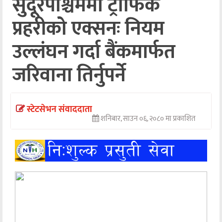
सुदूरपश्चिममा ट्राफिक
अन्तर्वार्ता
प्रहरीको एक्सनः नियम
अर्थ
उल्लंघन गर्दा बैंकमार्फत
खेलकुद
जरिवाना तिर्नुपर्ने
मनोरञ्जन
अन्य
स्टेटसेभन संवाददाता
शनिबार, साउन ०६, २०८० मा प्रकाशित