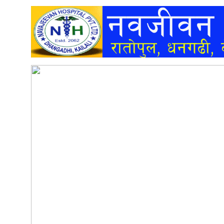
अन्तर्वार्ता
अर्थ
खेलकुद
मनोरञ्जन
अन्य