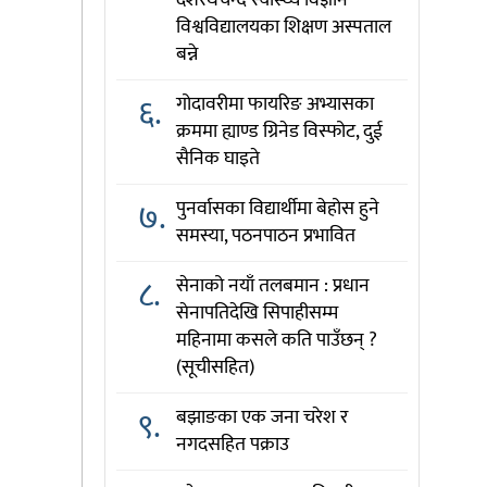
दशरथचन्द स्वास्थ्य विज्ञान
विश्वविद्यालयका शिक्षण अस्पताल
बन्ने
६.
गोदावरीमा फायरिङ अभ्यासका
क्रममा ह्याण्ड ग्रिनेड विस्फोट, दुई
सैनिक घाइते
७.
पुनर्वासका विद्यार्थीमा बेहोस हुने
समस्या, पठनपाठन प्रभावित
८.
सेनाको नयाँ तलबमान : प्रधान
सेनापतिदेखि सिपाहीसम्म
महिनामा कसले कति पाउँछन् ?
(सूचीसहित)
९.
बझाङका एक जना चरेश र
नगदसहित पक्राउ