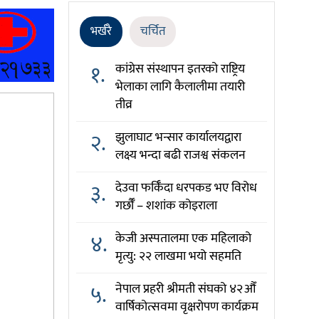
भर्खरै
चर्चित
१.
कांग्रेस संस्थापन इतरको राष्ट्रिय
भेलाका लागि कैलालीमा तयारी
तीव्र
२.
झुलाघाट भन्सार कार्यालयद्वारा
लक्ष्य भन्दा बढी राजश्व संकलन
३.
देउवा फर्किँदा धरपकड भए विरोध
गर्छौँं – शशांक कोइराला
४.
केजी अस्पतालमा एक महिलाको
मृत्यु: २२ लाखमा भयो सहमति
५.
नेपाल प्रहरी श्रीमती संघको ४२औँ
वार्षिकोत्सवमा वृक्षरोपण कार्यक्रम