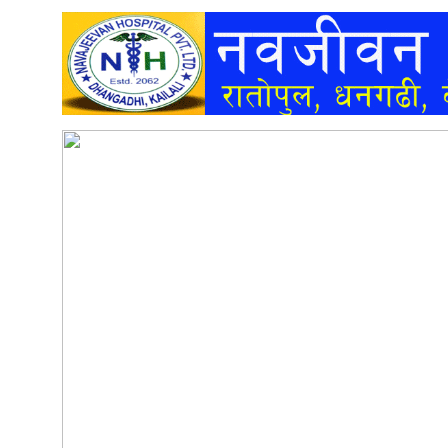
अन्तर्वार्ता
अर्थ
खेलकुद
मनोरञ्जन
अन्य