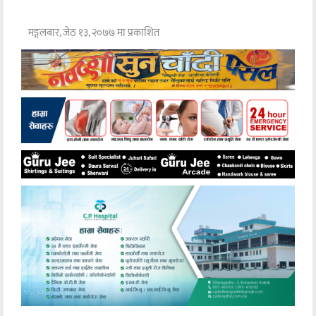
मङ्गलबार, जेठ १३, २०७७ मा प्रकाशित