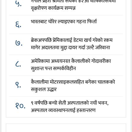
५.
नेपाल प्रहरी श्रीमती संघको ४२औँ वार्षिकोत्सवमा
वृक्षरोपण कार्यक्रम सम्पन्न
६.
भारतबाट चोरेर ल्याइएका गहना फिर्ता
७.
ब्रेकअपपछि प्रेमिकालाई डेटमा खर्च गरेको रकम
मागेर अदालतमा मुद्दा दायर गर्दा उल्टै जरिवाना
८.
अमेरिकामा अध्ययनरत कैलालीको गोदावरीका
सुशान्त पन्त सम्पर्कविहीन
९.
कैलालीमा मोटरसाइकलसहित बगेका चालकको
सकुशल उद्धार
१०.
९ वर्षपछि बन्यो सेती अस्पतालको नयाँ भवन,
अस्पताल व्यवस्थापनलाई हस्तान्तरण