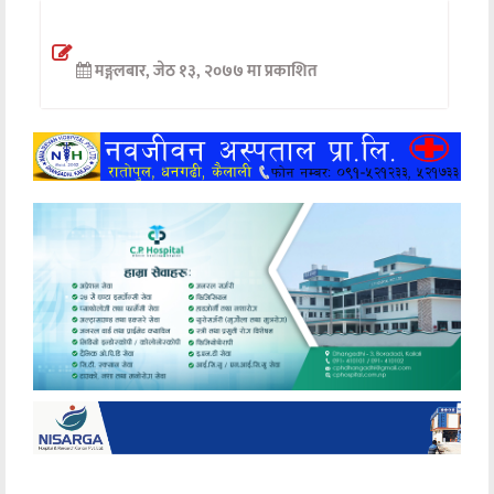
अन्तर्वार्ता
मङ्गलबार, जेठ १३, २०७७ मा प्रकाशित
अर्थ
खेलकुद
मनोरञ्जन
अन्य