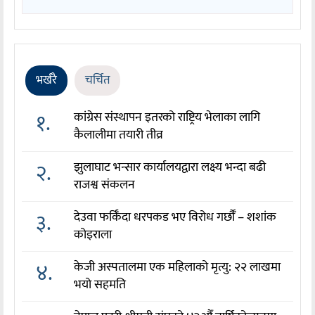
भर्खरै
चर्चित
१.
कांग्रेस संस्थापन इतरको राष्ट्रिय भेलाका लागि
कैलालीमा तयारी तीव्र
२.
झुलाघाट भन्सार कार्यालयद्वारा लक्ष्य भन्दा बढी
राजश्व संकलन
३.
देउवा फर्किँदा धरपकड भए विरोध गर्छौँं – शशांक
कोइराला
४.
केजी अस्पतालमा एक महिलाको मृत्यु: २२ लाखमा
भयो सहमति