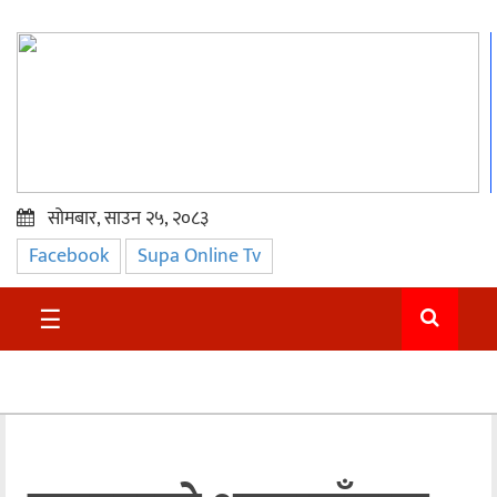
सोमबार, साउन २५, २०८३
Facebook
Supa Online Tv
प्रमुख
समाचार
☰
सुदुर
राजनीति
समाचार
अन्तराष्ट्रिय