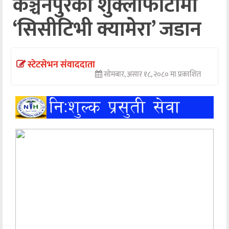
कञ्चनपुरको शुक्लाफाँटामा
अन्तर्वार्ता
‘सिसीटिभी क्यामेरा’ जडान
अर्थ
खेलकुद
स्टेटसेभन संवाददाता
सोमबार, असार १८, २०८० मा प्रकाशित
मनोरञ्जन
अन्य