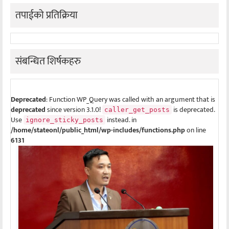
तपाईको प्रतिक्रिया
संबन्धित शिर्षकहरु
Deprecated
: Function WP_Query was called with an argument that is
deprecated
since version 3.1.0!
is deprecated.
caller_get_posts
Use
instead. in
ignore_sticky_posts
/home/stateonl/public_html/wp-includes/functions.php
on line
6131