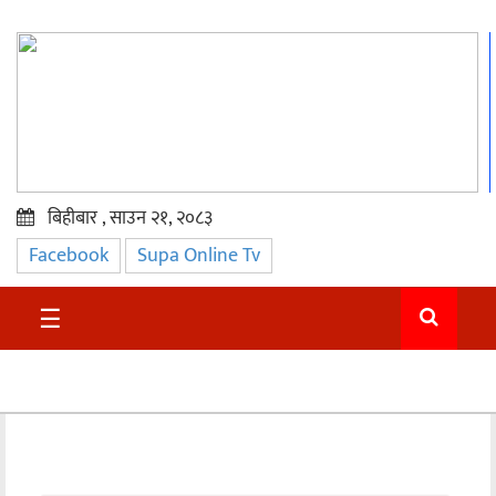
बिहीबार , साउन २१, २०८३
Facebook
Supa Online Tv
प्रमुख
समाचार
☰
सुदुर
राजनीति
समाचार
अन्तराष्ट्रिय