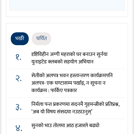
भर्खरै
चर्चित
१.
दृष्टिविहीन जग्गी महराको घर बनाउन सुर्नया
युनाइटेड क्लबको सहयोग अभियान
२.
सेतीको अलपत्र भवन हस्तान्तरण कार्यक्रमपनि
अलपत्र- एक घण्टासम्म पर्खाइ, न सूचना न
कार्यक्रम : फर्किए पत्रकार
३.
निर्मला पन्त प्रकरणमा सदनमै गृहमन्त्रीको प्रतिप्रश्न,
‘अब यो विषय संसदमा नउठाउनुस्’
४.
सुनको भाउ तोलमा आठ हजारले बढ्यो