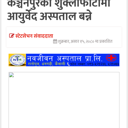
कञ्चनपुरको शुक्लाफाँटामा
अन्तर्वार्ता
आयुर्वेद अस्पताल बन्ने
अर्थ
खेलकुद
स्टेटसेभन संवाददाता
शुक्रबार, असार १५, २०८० मा प्रकाशित
मनोरञ्जन
अन्य