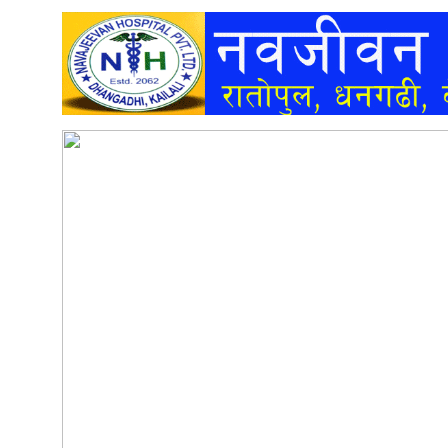
अन्तर्वार्ता
अर्थ
खेलकुद
मनोरञ्जन
अन्य