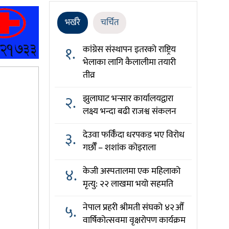
भर्खरै
चर्चित
१.
कांग्रेस संस्थापन इतरको राष्ट्रिय
भेलाका लागि कैलालीमा तयारी
तीव्र
२.
झुलाघाट भन्सार कार्यालयद्वारा
लक्ष्य भन्दा बढी राजश्व संकलन
३.
देउवा फर्किँदा धरपकड भए विरोध
गर्छौँं – शशांक कोइराला
४.
केजी अस्पतालमा एक महिलाको
मृत्यु: २२ लाखमा भयो सहमति
५.
नेपाल प्रहरी श्रीमती संघको ४२औँ
वार्षिकोत्सवमा वृक्षरोपण कार्यक्रम