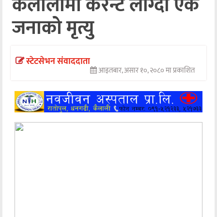
कैलालीमा करेन्ट लाग्दा एक
अन्तर्वार्ता
जनाको मृत्यु
अर्थ
खेलकुद
स्टेटसेभन संवाददाता
आइतबार, असार १०, २०८० मा प्रकाशित
मनोरञ्जन
अन्य