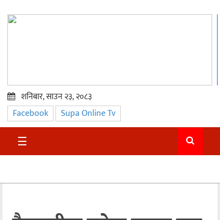
शनिबार, साउन २३, २०८३
Facebook
Supa Online Tv
प्रमुख
समाचार
☰
सुदुर
राजनीति
समाचार
अन्तराष्ट्रिय