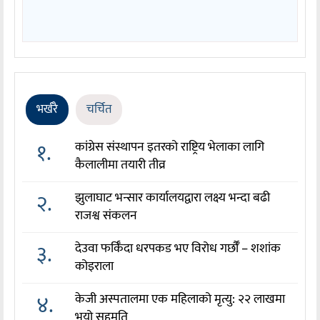
भर्खरै
चर्चित
१.
कांग्रेस संस्थापन इतरको राष्ट्रिय भेलाका लागि
कैलालीमा तयारी तीव्र
२.
झुलाघाट भन्सार कार्यालयद्वारा लक्ष्य भन्दा बढी
राजश्व संकलन
३.
देउवा फर्किँदा धरपकड भए विरोध गर्छौँं – शशांक
कोइराला
४.
केजी अस्पतालमा एक महिलाको मृत्यु: २२ लाखमा
भयो सहमति