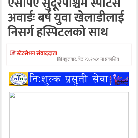
एसपिए सुदूरपश्चिम स्पोर्टस
अन्तर्वार्ता
अवार्डः बर्ष युवा खेलाडीलाई
अर्थ
निसर्ग हस्पिटलको साथ
खेलकुद
मनोरञ्जन
स्टेटसेभन संवाददाता
मङ्गलबार, जेठ २३, २०८० मा प्रकाशित
अन्य