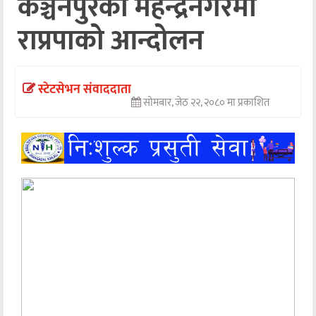
कञ्चनपुरको महेन्द्रनगरमा
अन्तर्वार्ता
राप्रपाको आन्दोलन
अर्थ
खेलकुद
स्टेटसेभन संवाददाता
सोमबार, जेठ २२, २०८० मा प्रकाशित
मनोरञ्जन
अन्य