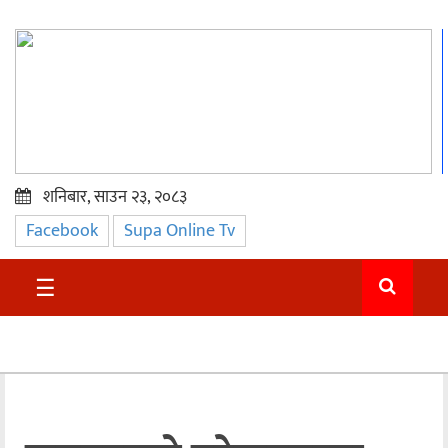
शनिबार, साउन २३, २०८३
Facebook
Supa Online Tv
प्रमुख
समाचार
☰
सुदुर
राजनीति
समाचार
अन्तराष्ट्रिय