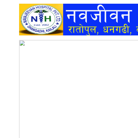
अन्तर्वार्ता
अर्थ
खेलकुद
मनोरञ्जन
अन्य