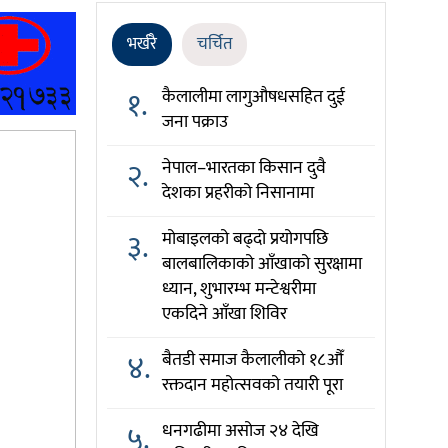
भर्खरै
चर्चित
१.
कैलालीमा लागुऔषधसहित दुई
जना पक्राउ
२.
नेपाल–भारतका किसान दुवै
देशका प्रहरीको निसानामा
३.
मोबाइलको बढ्दो प्रयोगपछि
बालबालिकाको आँखाको सुरक्षामा
ध्यान, शुभारम्भ मन्टेश्वरीमा
एकदिने आँखा शिविर
४.
बैतडी समाज कैलालीको १८औँ
रक्तदान महोत्सवको तयारी पूरा
५.
धनगढीमा असोज २४ देखि