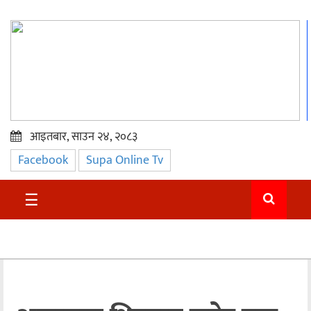
आइतबार, साउन २४, २०८३
Facebook
Supa Online Tv
प्रमुख
समाचार
☰
सुदुर
राजनीति
समाचार
अन्तराष्ट्रिय