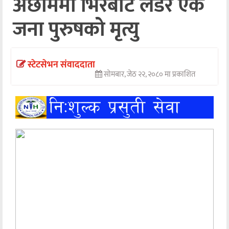
अछाममा भिरबाट लडेर एक
अन्तर्वार्ता
जना पुरुषको मृत्यु
अर्थ
खेलकुद
स्टेटसेभन संवाददाता
सोमबार, जेठ २२, २०८० मा प्रकाशित
मनोरञ्जन
अन्य