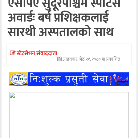
एसपिए सुदूरपश्चिम स्पोर्टस
अन्तर्वार्ता
अवार्डः बर्ष प्रशिक्षकलाई
अर्थ
सारथी अस्पतालको साथ
खेलकुद
मनोरञ्जन
स्टेटसेभन संवाददाता
आइतबार, जेठ २१, २०८० मा प्रकाशित
अन्य