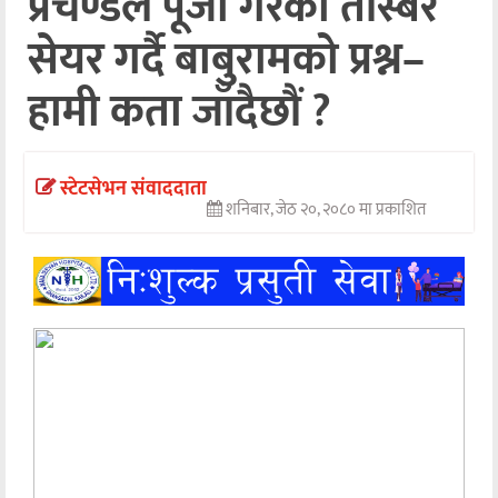
प्रचण्डले पूजा गरेको तस्बिर
सेयर गर्दै बाबुरामको प्रश्न–
अन्तर्वार्ता
अर्थ
हामी कता जाँदैछौं ?
खेलकुद
मनोरञ्जन
स्टेटसेभन संवाददाता
शनिबार, जेठ २०, २०८० मा प्रकाशित
अन्य