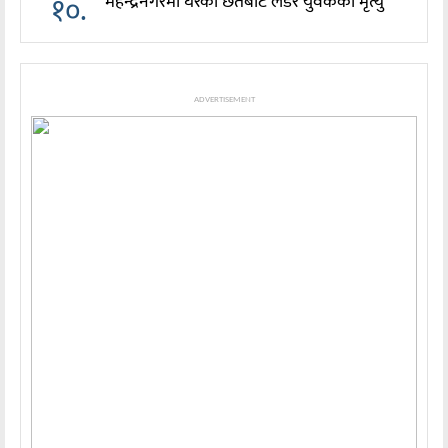
१०.
महेन्द्रनगरमा घरको छतबाट लडेर युवकको मृत्यु
ADVERTISEMENT