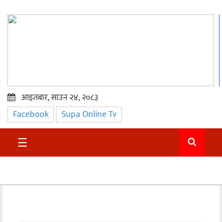
आइतबार, साउन २४, २०८३
Facebook
Supa Online Tv
प्रमुख
समाचार
☰
सुदुर
राजनीति
समाचार
अन्तराष्ट्रिय