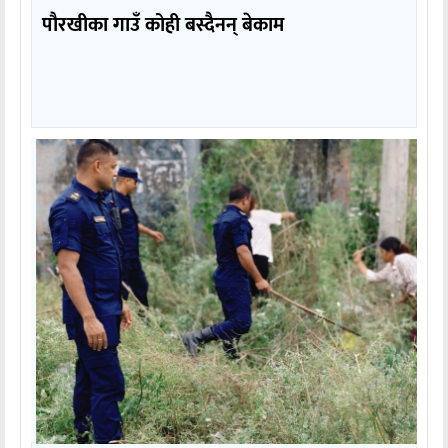
पौरखीका गाउँ कोही बस्दैनन् बेकाम