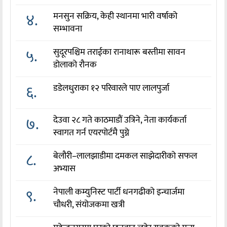
४.
मनसुन सक्रिय, केही स्थानमा भारी वर्षाको
सम्भावना
५.
सुदूरपश्चिम तराईका रानाथारू बस्तीमा सावन
डोलाको रौनक
६.
डडेलधुराका १२ परिवारले पाए लालपुर्जा
७.
देउवा २८ गते काठमाडौं उत्रिने, नेता कार्यकर्ता
स्वागत गर्न एयरपोर्टमै पुग्ने
८.
बेलौरी–लालझाडीमा दमकल साझेदारीको सफल
अभ्यास
९.
नेपाली कम्युनिस्ट पार्टी धनगढीको इन्चार्जमा
चौधरी, संयोजकमा खत्री