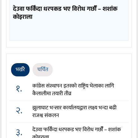
देउवा फर्किँदा धरपकड भए विरोध गर्छौँं – शशांक
कोइराला
भर्खरै
चर्चित
१.
कांग्रेस संस्थापन इतरको राष्ट्रिय भेलाका लागि
कैलालीमा तयारी तीव्र
२.
झुलाघाट भन्सार कार्यालयद्वारा लक्ष्य भन्दा बढी
राजश्व संकलन
३.
देउवा फर्किँदा धरपकड भए विरोध गर्छौँं – शशांक
कोइराला