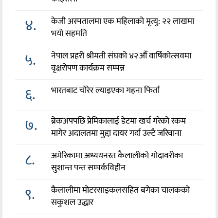
४.
केजी अस्पतालमा एक महिलाको मृत्यु: २२ लाखमा
भयो सहमति
५.
नेपाल प्रहरी श्रीमती संघको ४२औँ वार्षिकोत्सवमा
वृक्षरोपण कार्यक्रम सम्पन्न
६.
भारतबाट चोरेर ल्याइएका गहना फिर्ता
७.
ब्रेकअपपछि प्रेमिकालाई डेटमा खर्च गरेको रकम
मागेर अदालतमा मुद्दा दायर गर्दा उल्टै जरिवाना
८.
अमेरिकामा अध्ययनरत कैलालीको गोदावरीका
सुशान्त पन्त सम्पर्कविहीन
९.
कैलालीमा मोटरसाइकलसहित बगेका चालकको
सकुशल उद्धार