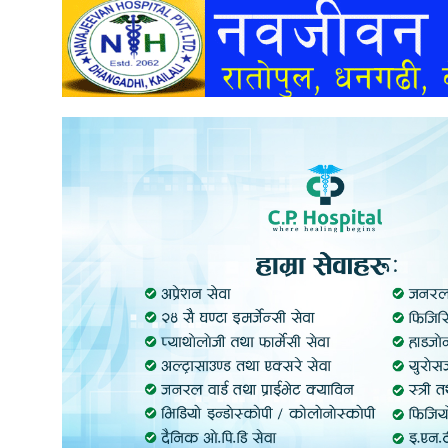
अन्तर्वार्ता
अर्थ
खेलकुद
मनोरञ्जन
अन्य