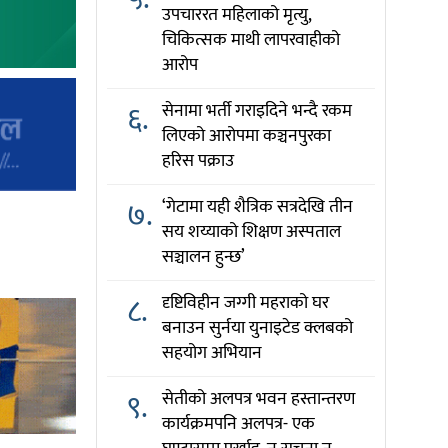
उपचाररत महिलाको मृत्यु,
चिकित्सक माथी लापरवाहीको
आरोप
६.
सेनामा भर्ती गराइदिने भन्दै रकम
लिएको आरोपमा कञ्चनपुरका
हरिस पक्राउ
७.
‘गेटामा यही शैत्रिक सत्रदेखि तीन
सय शय्याको शिक्षण अस्पताल
सञ्चालन हुन्छ’
८.
दृष्टिविहीन जग्गी महराको घर
बनाउन सुर्नया युनाइटेड क्लबको
सहयोग अभियान
९.
सेतीको अलपत्र भवन हस्तान्तरण
कार्यक्रमपनि अलपत्र- एक