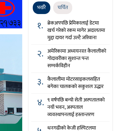
भर्खरै
चर्चित
१.
ब्रेकअपपछि प्रेमिकालाई डेटमा
खर्च गरेको रकम मागेर अदालतमा
मुद्दा दायर गर्दा उल्टै जरिवाना
२.
अमेरिकामा अध्ययनरत कैलालीको
गोदावरीका सुशान्त पन्त
सम्पर्कविहीन
३.
कैलालीमा मोटरसाइकलसहित
बगेका चालकको सकुशल उद्धार
४.
९ वर्षपछि बन्यो सेती अस्पतालको
नयाँ भवन, अस्पताल
व्यवस्थापनलाई हस्तान्तरण
५.
धनगढीको केजी हस्पिटलमा