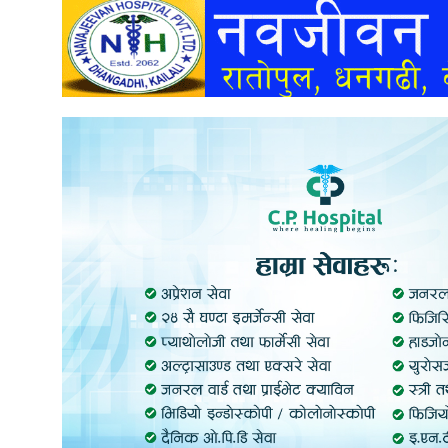
अन्तर्वार्ता
अर्थ
खेलकुद
मनोरञ्जन
अन्य