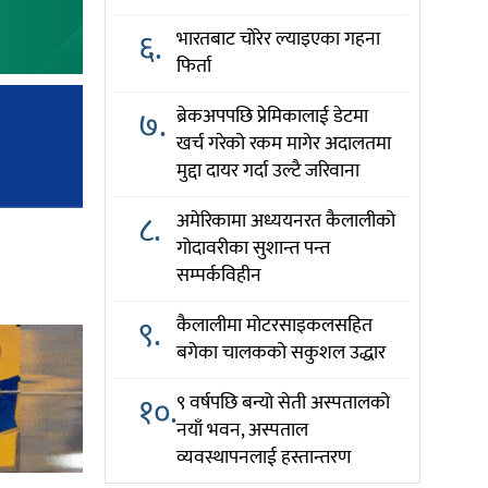
६.
भारतबाट चोरेर ल्याइएका गहना
फिर्ता
७.
ब्रेकअपपछि प्रेमिकालाई डेटमा
खर्च गरेको रकम मागेर अदालतमा
मुद्दा दायर गर्दा उल्टै जरिवाना
८.
अमेरिकामा अध्ययनरत कैलालीको
गोदावरीका सुशान्त पन्त
सम्पर्कविहीन
९.
कैलालीमा मोटरसाइकलसहित
बगेका चालकको सकुशल उद्धार
१०.
९ वर्षपछि बन्यो सेती अस्पतालको
नयाँ भवन, अस्पताल
व्यवस्थापनलाई हस्तान्तरण