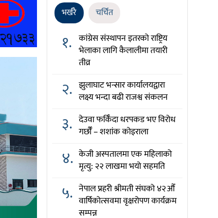
भर्खरै
चर्चित
१.
कांग्रेस संस्थापन इतरको राष्ट्रिय
भेलाका लागि कैलालीमा तयारी
तीव्र
२.
झुलाघाट भन्सार कार्यालयद्वारा
लक्ष्य भन्दा बढी राजश्व संकलन
३.
देउवा फर्किँदा धरपकड भए विरोध
गर्छौँं – शशांक कोइराला
४.
केजी अस्पतालमा एक महिलाको
मृत्यु: २२ लाखमा भयो सहमति
५.
नेपाल प्रहरी श्रीमती संघको ४२औँ
वार्षिकोत्सवमा वृक्षरोपण कार्यक्रम
सम्पन्न