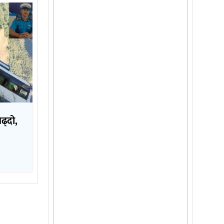
बढ्दो,