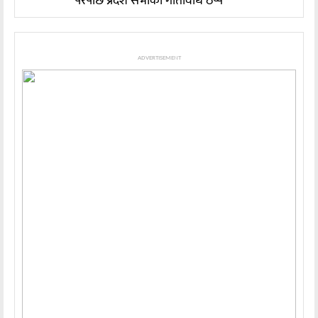
परेपछि प्रदेश सभाको गतिविधि ठप्प
ADVERTISEMENT