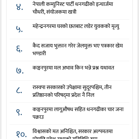
४.
नेपाली कम्युनिस्ट पार्टी धनगढीको इन्चार्जमा
चौधरी, संयोजकमा खत्री
५.
महेन्द्रनगरमा घरको छतबाट लडेर युवकको मृत्यु
६.
कैद सजाय भुक्तान गरेर जेलमुक्त भए पत्रकार खेम
भण्डारी
७.
कञ्चनपुरमा मल अभाव किन भन्ने प्रश्न यथावत
८.
रास्वपा सरकारको उपेक्षामा सुदूरपश्चिम, तीन
प्रतिष्ठानको परिषद्‌मा प्रदेश नै निल
९.
कञ्चनपुरमा लागूऔषध सहित धनगढीका चार जना
पक्राउ
१०.
विश्वासको मत अनिश्चित, सरकार अल्पमतमा