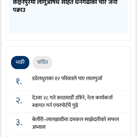
कञ्चनपुरमा लागूऔषध सहित धनगढीका चार जना
पक्राउ
भर्खरै
चर्चित
१.
डडेलधुराका १२ परिवारले पाए लालपुर्जा
२.
देउवा २८ गते काठमाडौं उत्रिने, नेता कार्यकर्ता
स्वागत गर्न एयरपोर्टमै पुग्ने
३.
बेलौरी–लालझाडीमा दमकल साझेदारीको सफल
अभ्यास