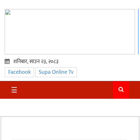
शनिबार, साउन २३, २०८३
Facebook
Supa Online Tv
प्रमुख
समाचार
☰
सुदुर
राजनीति
समाचार
अन्तराष्ट्रिय