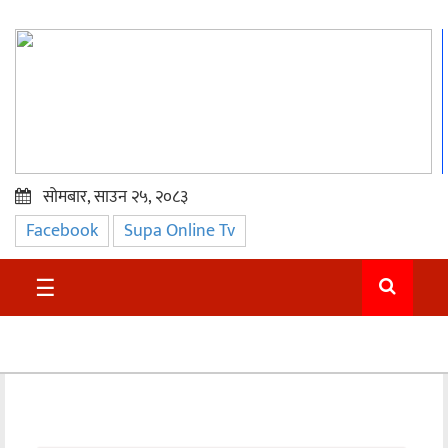
सोमबार, साउन २५, २०८३
Facebook
Supa Online Tv
प्रमुख
समाचार
☰
सुदुर
राजनीति
समाचार
अन्तराष्ट्रिय