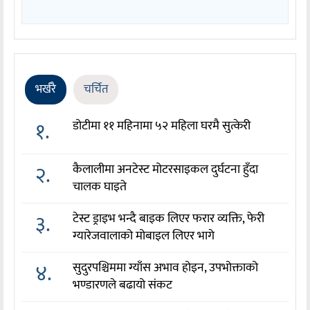
भर्खरै
चर्चित
१.
डोटीमा ११ महिनामा ५२ महिला घरमै सुत्केरी
२.
कैलालीमा अनटेस्ट मोटरसाइकल दुर्घटना हुँदा
चालक घाइते
३.
टेस्ट ड्राइभ भन्दै बाइक लिएर फरार व्यक्ति, फेरी
ग्यारेजवालाको मोबाइल लिएर भागे
४.
सुदुरपश्चिममा ग्याँस अभाव होइन, उपभोक्ताको
भण्डारणले बढायो संकट