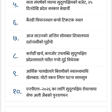
५.
सत्ता संघर्षको मारमा सुदूरपश्चिमको बजेट, २५
दिनदेखि प्रदेश सरकार बेखर्ची
६.
बैतडी विमानस्थल बन्यो टिकटक स्थल
७.
आज साउनको अन्तिम सोमबार शिवालयमा
दर्शनार्थीको घुइँचो
८.
करोडौँ खर्च, कमजोर उपलब्धि सुदूरपश्चिम
प्रदेशसभाले पारित गर्‍यो दुई विधेयक
९.
आर्थिक चलखेलले बिरामीको स्वास्थ्यमाथि
खेलबाड: मोटो रकम लिएर घटना सामसुम
१०.
एनपीएल–२०२६ का लागि सुदूरपश्चिम रोयल्समा
सेफ अली जैबको पुनरागमन