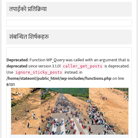
तपाईको प्रतिक्रिया
संबन्धित शिर्षकहरु
Deprecated
: Function WP_Query was called with an argument that is
deprecated
since version 3.1.0!
is deprecated.
caller_get_posts
Use
instead. in
ignore_sticky_posts
/home/stateonl/public_html/wp-includes/functions.php
on line
6131