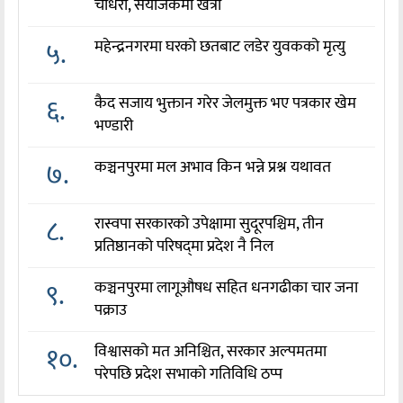
चौधरी, संयोजकमा खत्री
५.
महेन्द्रनगरमा घरको छतबाट लडेर युवकको मृत्यु
६.
कैद सजाय भुक्तान गरेर जेलमुक्त भए पत्रकार खेम
भण्डारी
७.
कञ्चनपुरमा मल अभाव किन भन्ने प्रश्न यथावत
८.
रास्वपा सरकारको उपेक्षामा सुदूरपश्चिम, तीन
प्रतिष्ठानको परिषद्‌मा प्रदेश नै निल
९.
कञ्चनपुरमा लागूऔषध सहित धनगढीका चार जना
पक्राउ
१०.
विश्वासको मत अनिश्चित, सरकार अल्पमतमा
परेपछि प्रदेश सभाको गतिविधि ठप्प