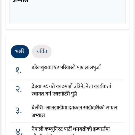
अभ्यास
भर्खरै
चर्चित
१.
डडेलधुराका १२ परिवारले पाए लालपुर्जा
२.
देउवा २८ गते काठमाडौं उत्रिने, नेता कार्यकर्ता
स्वागत गर्न एयरपोर्टमै पुग्ने
३.
बेलौरी–लालझाडीमा दमकल साझेदारीको सफल
अभ्यास
४.
नेपाली कम्युनिस्ट पार्टी धनगढीको इन्चार्जमा