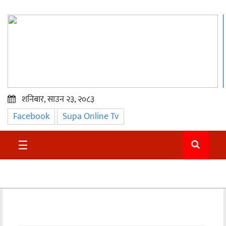
शनिबार, साउन २३, २०८३
Facebook
Supa Online Tv
प्रमुख
समाचार
☰
सुदुर
राजनीति
समाचार
अन्तराष्ट्रिय