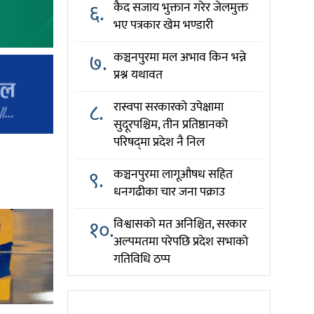
६.
कैद सजाय भुक्तान गरेर जेलमुक्त
भए पत्रकार खेम भण्डारी
७.
कञ्चनपुरमा मल अभाव किन भन्ने
प्रश्न यथावत
८.
रास्वपा सरकारको उपेक्षामा
सुदूरपश्चिम, तीन प्रतिष्ठानको
परिषद्‌मा प्रदेश नै निल
९.
कञ्चनपुरमा लागूऔषध सहित
धनगढीका चार जना पक्राउ
१०.
विश्वासको मत अनिश्चित, सरकार
अल्पमतमा परेपछि प्रदेश सभाको
गतिविधि ठप्प