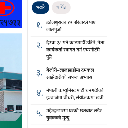
भर्खरै
चर्चित
१.
डडेलधुराका १२ परिवारले पाए
लालपुर्जा
२.
देउवा २८ गते काठमाडौं उत्रिने, नेता
कार्यकर्ता स्वागत गर्न एयरपोर्टमै
पुग्ने
३.
बेलौरी–लालझाडीमा दमकल
साझेदारीको सफल अभ्यास
४.
नेपाली कम्युनिस्ट पार्टी धनगढीको
इन्चार्जमा चौधरी, संयोजकमा खत्री
५.
महेन्द्रनगरमा घरको छतबाट लडेर
युवकको मृत्यु