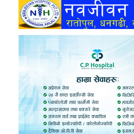
अन्तर्वार्ता
अर्थ
खेलकुद
मनोरञ्जन
अन्य