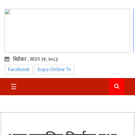
बिहीबार , साउन २१, २०८३
Facebook
Supa Online Tv
प्रमुख
समाचार
☰
सुदुर
राजनीति
समाचार
अन्तराष्ट्रिय