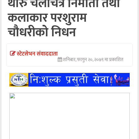
थारु चलचित्र निर्माता तथा
अन्तर्वार्ता
कलाकार परशुराम
अर्थ
चौधरीको निधन
खेलकुद
मनोरञ्जन
स्टेटसेभन संवाददाता
शनिबार, फागुन २०, २०७९ मा प्रकाशित
अन्य