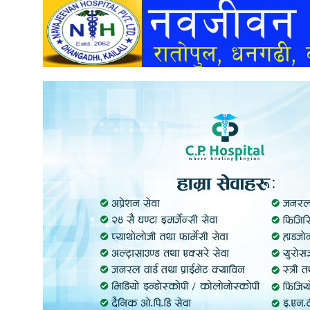
अन्तर्वार्ता
अर्थ
खेलकुद
मनोरञ्जन
अन्य