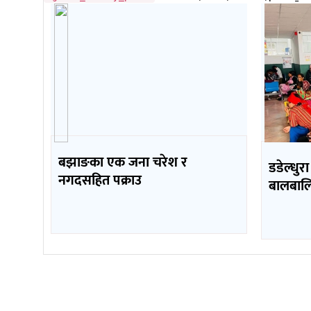
बझाङका एक जना चरेश र
डडेल्धुर
नगदसहित पक्राउ
बालबाल