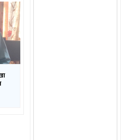
ँखा
ज