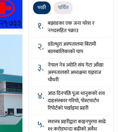
भर्खरै
चर्चित
१.
बझाङका एक जना चरेश र
नगदसहित पक्राउ
२.
डडेल्धुरा अस्पतालमा बिरामी
बालबालिकाको चाप
३.
नेपाल नेत्र ज्योति संघ गेटा आँखा
अस्पतालको अध्यक्षमा यज्ञराज
चौधरी
४.
आठ दिनपछि पूजा धानुकको शव
दाहसंस्कार गरियो, पोस्टमार्टम
रिपोर्टको पर्खाइमा प्रहरी
५.
सशस्त्र प्रहरीद्वारा कञ्चनपुरमा साढे
११ करोडभन्दा बढीको अवैध