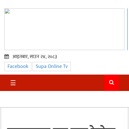
आइतबार, साउन २४, २०८३
Facebook
Supa Online Tv
प्रमुख
समाचार
☰
सुदुर
राजनीति
समाचार
अन्तराष्ट्रिय