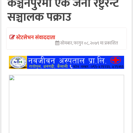
कञ्चनपुरमा एक जना रेष्टुरेन्ट
अन्तर्वार्ता
सञ्चालक पक्राउ
अर्थ
खेलकुद
स्टेटसेभन संवाददाता
सोमबार, फागुन ०८, २०७९ मा प्रकाशित
मनोरञ्जन
अन्य