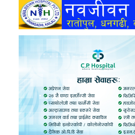
अन्तर्वार्ता
अर्थ
खेलकुद
मनोरञ्जन
अन्य