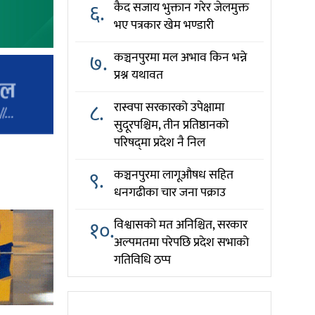
६.
कैद सजाय भुक्तान गरेर जेलमुक्त
भए पत्रकार खेम भण्डारी
७.
कञ्चनपुरमा मल अभाव किन भन्ने
प्रश्न यथावत
८.
रास्वपा सरकारको उपेक्षामा
सुदूरपश्चिम, तीन प्रतिष्ठानको
परिषद्‌मा प्रदेश नै निल
९.
कञ्चनपुरमा लागूऔषध सहित
धनगढीका चार जना पक्राउ
१०.
विश्वासको मत अनिश्चित, सरकार
अल्पमतमा परेपछि प्रदेश सभाको
गतिविधि ठप्प