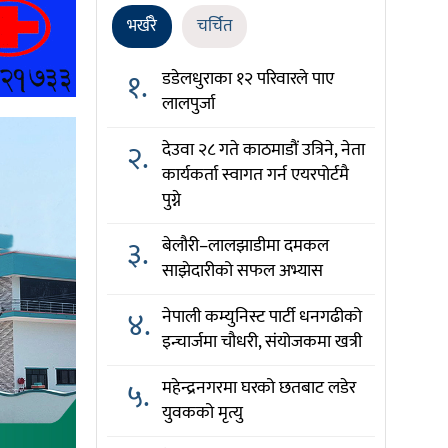
भर्खरै
चर्चित
१.
डडेलधुराका १२ परिवारले पाए
लालपुर्जा
२.
देउवा २८ गते काठमाडौं उत्रिने, नेता
कार्यकर्ता स्वागत गर्न एयरपोर्टमै
पुग्ने
३.
बेलौरी–लालझाडीमा दमकल
साझेदारीको सफल अभ्यास
४.
नेपाली कम्युनिस्ट पार्टी धनगढीको
इन्चार्जमा चौधरी, संयोजकमा खत्री
५.
महेन्द्रनगरमा घरको छतबाट लडेर
युवकको मृत्यु