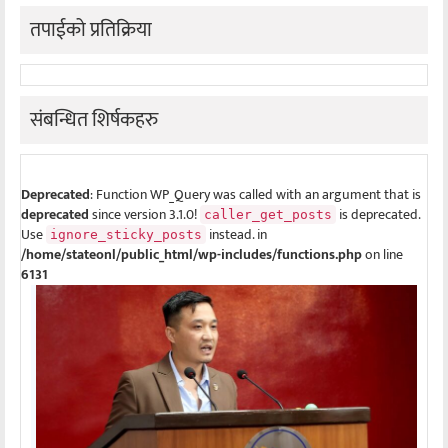
तपाईको प्रतिक्रिया
संबन्धित शिर्षकहरु
Deprecated
: Function WP_Query was called with an argument that is
deprecated
since version 3.1.0!
is deprecated.
caller_get_posts
Use
instead. in
ignore_sticky_posts
/home/stateonl/public_html/wp-includes/functions.php
on line
6131