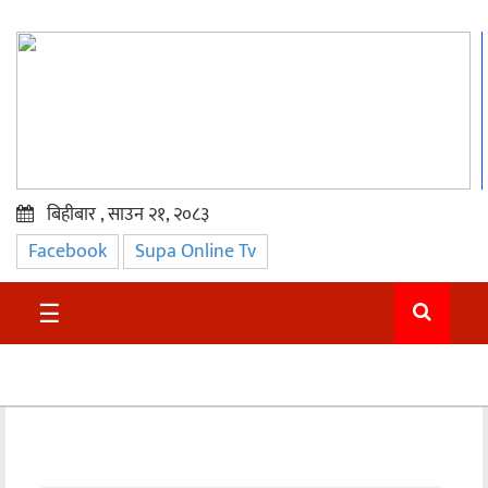
बिहीबार , साउन २१, २०८३
Facebook
Supa Online Tv
प्रमुख
समाचार
☰
सुदुर
राजनीति
समाचार
अन्तराष्ट्रिय