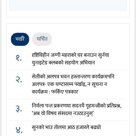
भर्खरै
चर्चित
१.
दृष्टिविहीन जग्गी महराको घर बनाउन सुर्नया
युनाइटेड क्लबको सहयोग अभियान
२.
सेतीको अलपत्र भवन हस्तान्तरण कार्यक्रमपनि
अलपत्र- एक घण्टासम्म पर्खाइ, न सूचना न
कार्यक्रम : फर्किए पत्रकार
३.
निर्मला पन्त प्रकरणमा सदनमै गृहमन्त्रीको प्रतिप्रश्न,
‘अब यो विषय संसदमा नउठाउनुस्’
४.
सुनको भाउ तोलमा आठ हजारले बढ्यो