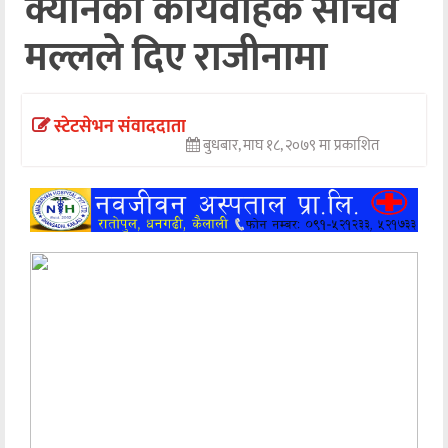
क्यानका कार्यवाहक सचिव
अन्तर्वार्ता
मल्लले दिए राजीनामा
अर्थ
खेलकुद
स्टेटसेभन संवाददाता
बुधबार, माघ १८, २०७९ मा प्रकाशित
मनोरञ्जन
अन्य