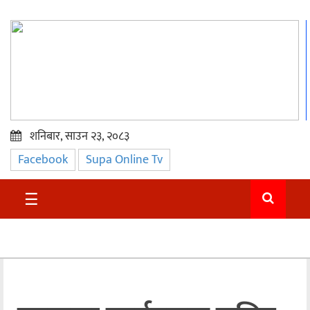
शनिबार, साउन २३, २०८३
Facebook
Supa Online Tv
प्रमुख
समाचार
☰
सुदुर
राजनीति
समाचार
अन्तराष्ट्रिय