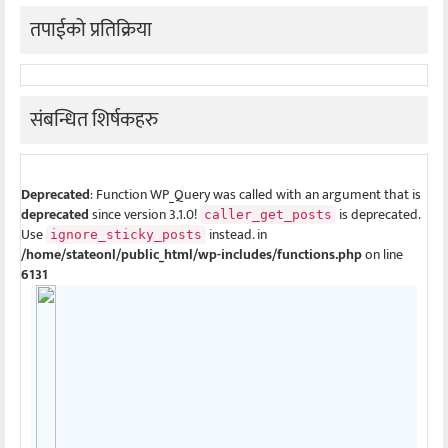
तपाईको प्रतिक्रिया
संबन्धित शिर्षकहरु
Deprecated
: Function WP_Query was called with an argument that is
deprecated
since version 3.1.0!
is deprecated.
caller_get_posts
Use
instead. in
ignore_sticky_posts
/home/stateonl/public_html/wp-includes/functions.php
on line
6131