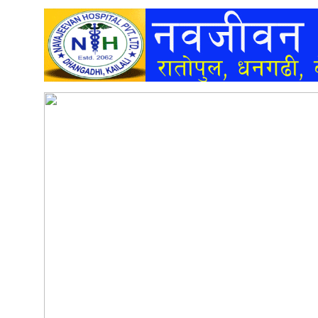
अन्तर्वार्ता
अर्थ
खेलकुद
मनोरञ्जन
अन्य