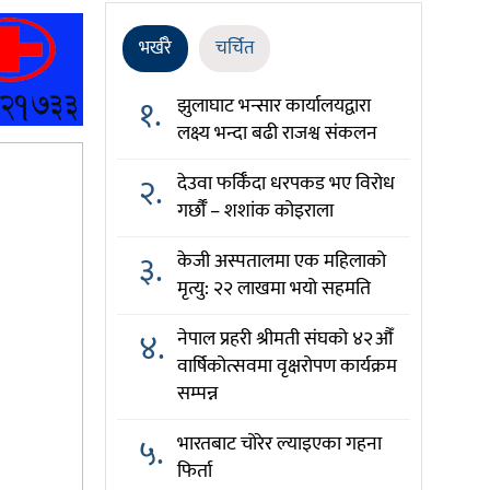
भर्खरै
चर्चित
१.
झुलाघाट भन्सार कार्यालयद्वारा
लक्ष्य भन्दा बढी राजश्व संकलन
२.
देउवा फर्किँदा धरपकड भए विरोध
गर्छौँं – शशांक कोइराला
३.
केजी अस्पतालमा एक महिलाको
मृत्यु: २२ लाखमा भयो सहमति
४.
नेपाल प्रहरी श्रीमती संघको ४२औँ
वार्षिकोत्सवमा वृक्षरोपण कार्यक्रम
सम्पन्न
५.
भारतबाट चोरेर ल्याइएका गहना
फिर्ता