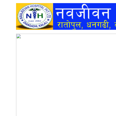
अन्तर्वार्ता
अर्थ
खेलकुद
मनोरञ्जन
अन्य