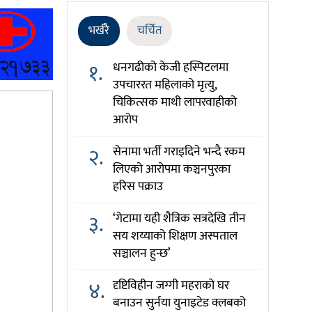
भर्खरै
चर्चित
१.
धनगढीको केजी हस्पिटलमा
उपचाररत महिलाको मृत्यु,
चिकित्सक माथी लापरवाहीको
आरोप
२.
सेनामा भर्ती गराइदिने भन्दै रकम
लिएको आरोपमा कञ्चनपुरका
हरिस पक्राउ
३.
‘गेटामा यही शैत्रिक सत्रदेखि तीन
सय शय्याको शिक्षण अस्पताल
सञ्चालन हुन्छ’
४.
दृष्टिविहीन जग्गी महराको घर
बनाउन सुर्नया युनाइटेड क्लबको