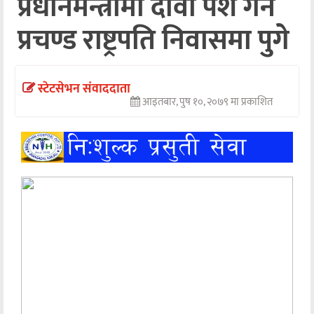
प्रधानमन्त्रीमा दावी पेश गर्न
अन्तर्वार्ता
प्रचण्ड राष्ट्रपति निवासमा पुगे
अर्थ
खेलकुद
स्टेटसेभन संवाददाता
आइतबार, पुष १०, २०७९ मा प्रकाशित
मनोरञ्जन
अन्य