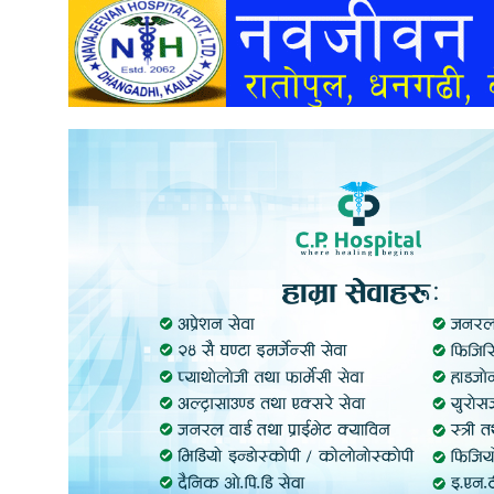
अन्तर्वार्ता
अर्थ
खेलकुद
मनोरञ्जन
अन्य