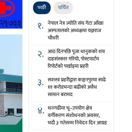
भर्खरै
चर्चित
१.
नेपाल नेत्र ज्योति संघ गेटा आँखा
अस्पतालको अध्यक्षमा यज्ञराज
चौधरी
२.
आठ दिनपछि पूजा धानुकको शव
दाहसंस्कार गरियो, पोस्टमार्टम
रिपोर्टको पर्खाइमा प्रहरी
३.
सशस्त्र प्रहरीद्वारा कञ्चनपुरमा साढे
११ करोडभन्दा बढीको अवैध
सामान बरामद
४.
धनगढीमा भू–उपयोग क्षेत्र
वर्गीकरण संशोधनको अवसर,
भदौ ३ गतेसम्म निवेदन दिन आग्रह