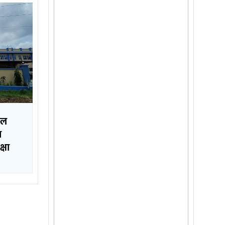
ाल
ा
क्षा