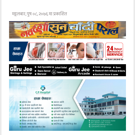
मङ्गलबार, पुष ०८, २०७६ मा प्रकाशित