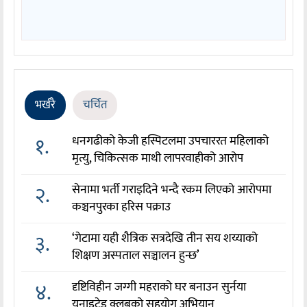
भर्खरै
चर्चित
१.
धनगढीको केजी हस्पिटलमा उपचाररत महिलाको
मृत्यु, चिकित्सक माथी लापरवाहीको आरोप
२.
सेनामा भर्ती गराइदिने भन्दै रकम लिएको आरोपमा
कञ्चनपुरका हरिस पक्राउ
३.
‘गेटामा यही शैत्रिक सत्रदेखि तीन सय शय्याको
शिक्षण अस्पताल सञ्चालन हुन्छ’
४.
दृष्टिविहीन जग्गी महराको घर बनाउन सुर्नया
युनाइटेड क्लबको सहयोग अभियान