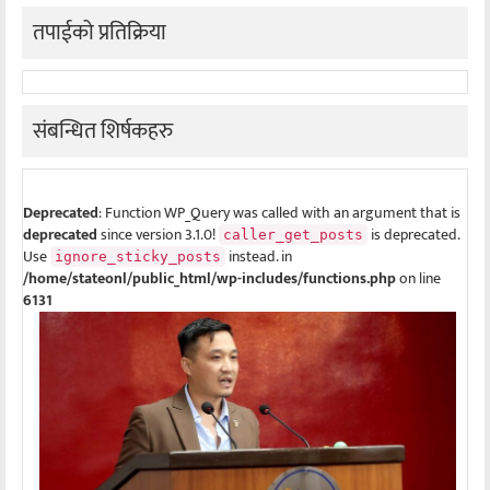
तपाईको प्रतिक्रिया
संबन्धित शिर्षकहरु
Deprecated
: Function WP_Query was called with an argument that is
deprecated
since version 3.1.0!
is deprecated.
caller_get_posts
Use
instead. in
ignore_sticky_posts
/home/stateonl/public_html/wp-includes/functions.php
on line
6131