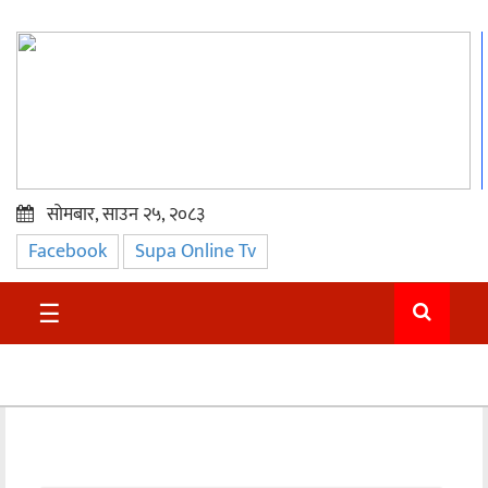
सोमबार, साउन २५, २०८३
Facebook
Supa Online Tv
प्रमुख
समाचार
☰
सुदुर
राजनीति
समाचार
अन्तराष्ट्रिय