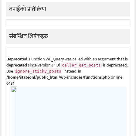
तपाईको प्रतिक्रिया
संबन्धित शिर्षकहरु
Deprecated
: Function WP_Query was called with an argument that is
deprecated
since version 3.1.0!
is deprecated.
caller_get_posts
Use
instead. in
ignore_sticky_posts
/home/stateonl/public_html/wp-includes/functions.php
on line
6131