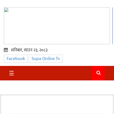
शनिबार, साउन २३, २०८३
Facebook
Supa Online Tv
प्रमुख
समाचार
☰
सुदुर
राजनीति
समाचार
अन्तराष्ट्रिय