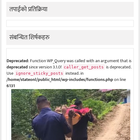
तपाईको प्रतिक्रिया
संबन्धित शिर्षकहरु
Deprecated
: Function WP_Query was called with an argument that is
deprecated
since version 3.1.0!
is deprecated.
caller_get_posts
Use
instead. in
ignore_sticky_posts
/home/stateonl/public_html/wp-includes/functions.php
on line
6131