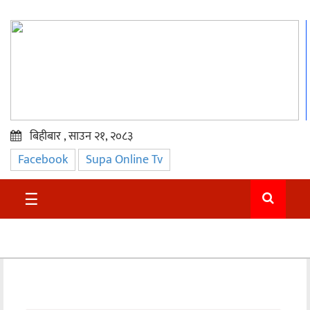
बिहीबार , साउन २१, २०८३
Facebook
Supa Online Tv
प्रमुख
समाचार
☰
सुदुर
राजनीति
समाचार
अन्तराष्ट्रिय