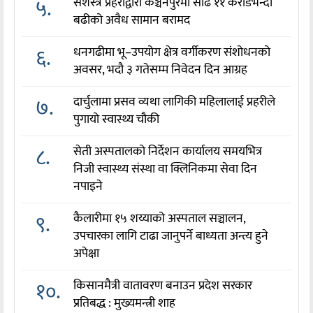
५.
सशस्त्र प्रहरीद्वारा कञ्चनपुरमा साढे ११ करोडभन्दा
बढीको अवैध सामान बरामद
६.
धनगढीमा भू–उपयोग क्षेत्र वर्गीकरण संशोधनको
अवसर, भदौ ३ गतेसम्म निवेदन दिन आग्रह
७.
दार्चुलामा प्रसव व्यथा लागिकी महिलालाई प्रहरीले
पुगायो स्वास्थ्य चौकी
८.
सेती अस्पतालको निर्देशन कार्यालय समयभित्र
निजी स्वास्थ्य संस्था वा क्लिनिकमा सेवा दिन
नपाइने
९.
कैलारीमा १५ शय्याको अस्पताल सञ्चालन,
उपचारका लागि टाढा जानुपर्ने बाध्यता अन्त्य हुने
अपेक्षा
१०.
किसानमैत्री वातावरण बनाउन प्रदेश सरकार
प्रतिबद्ध : मुख्यमन्त्री शाह