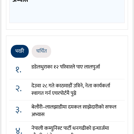
अभ्यास
भर्खरै
चर्चित
१.
डडेलधुराका १२ परिवारले पाए लालपुर्जा
२.
देउवा २८ गते काठमाडौं उत्रिने, नेता कार्यकर्ता
स्वागत गर्न एयरपोर्टमै पुग्ने
३.
बेलौरी–लालझाडीमा दमकल साझेदारीको सफल
अभ्यास
४.
नेपाली कम्युनिस्ट पार्टी धनगढीको इन्चार्जमा