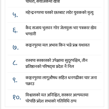
चौधरी, संयोजकमा खत्री
५.
महेन्द्रनगरमा घरको छतबाट लडेर युवकको मृत्यु
६.
कैद सजाय भुक्तान गरेर जेलमुक्त भए पत्रकार खेम
भण्डारी
७.
कञ्चनपुरमा मल अभाव किन भन्ने प्रश्न यथावत
८.
रास्वपा सरकारको उपेक्षामा सुदूरपश्चिम, तीन
प्रतिष्ठानको परिषद्‌मा प्रदेश नै निल
९.
कञ्चनपुरमा लागूऔषध सहित धनगढीका चार जना
पक्राउ
१०.
विश्वासको मत अनिश्चित, सरकार अल्पमतमा
परेपछि प्रदेश सभाको गतिविधि ठप्प